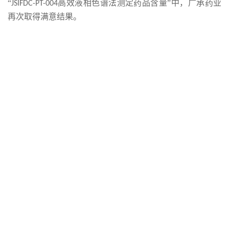
“
高效液相色谱法测定药品含量
”中，广承药业
JSIFDC-PT-004
再次取得满意结果。