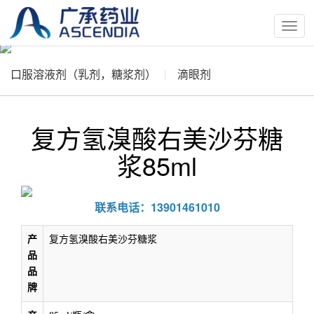
按
钮
口服溶液剂（乳剂，糖浆剂）
滴眼剂
复方氢溴酸右美沙芬糖
浆85ml
联系电话：13901461010
产
复方氢溴酸右美沙芬糖浆
品
品
牌