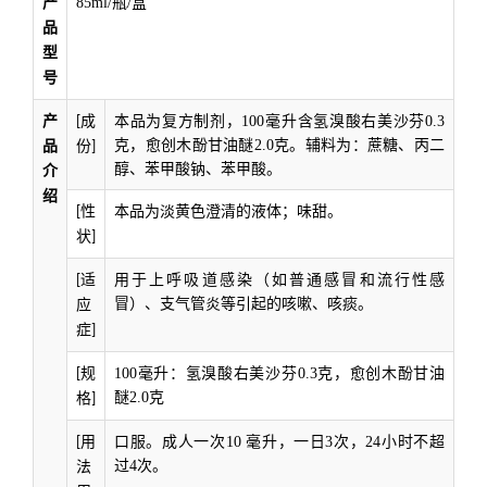
产
8
5
ml
/
瓶
/
盒
品
型
号
产
成
本品为复方制剂，
100
毫升含氢溴酸右美沙芬
0.3
[
克，愈创木酚甘油醚
2.0
克。辅料为：蔗糖、丙二
品
份
]
醇、苯甲酸钠、苯甲酸。
介
绍
性
本品为淡黄色澄清的液体；味甜。
[
状
]
适
用于上呼吸道感染（如普通感冒和流行性感
[
冒）、支气管炎等引起的咳嗽、咳痰。
应
症
]
规
100
毫升：氢溴酸右美沙芬
0.3
克，愈创木酚甘油
[
醚
2.0
克
格
]
用
口服。成人一次
10
毫升，一日
3
次，
24
小时不超
[
过
4
次。
法