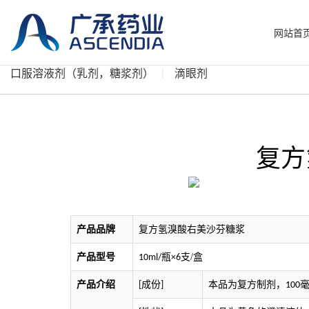
网站首
口服溶液剂（乳剂，糖浆剂）
滴眼剂
复方
产品品牌
复方氢溴酸右美沙芬糖浆
产品型号
支/盒
10ml/瓶×6
产品介绍
成份
本品为复方制剂，
[
]
100