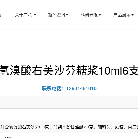
页
关于广承
新闻资讯
科研开发
产品展示
氢溴酸右美沙芬糖浆10ml6
联系电话：13901461010
毫升含氢溴酸右美沙芬
克，愈创木酚甘油醚
克。辅料为：蔗糖、丙二
0.3
2.0