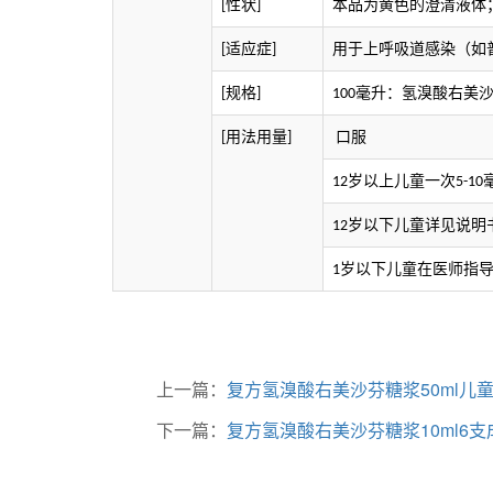
性状
本品为
黄色
的澄清液体
[
]
适应症
用于上呼吸道感染（如
[
]
规格
毫升：氢溴酸右美
[
]
100
用法用量
口服
[
]
岁以上儿童一次
12
5-10
岁以下儿童详见说明
12
岁以下儿童在医师指
1
上一篇：
复方氢溴酸右美沙芬糖浆50ml儿
下一篇：
复方氢溴酸右美沙芬糖浆10ml6支