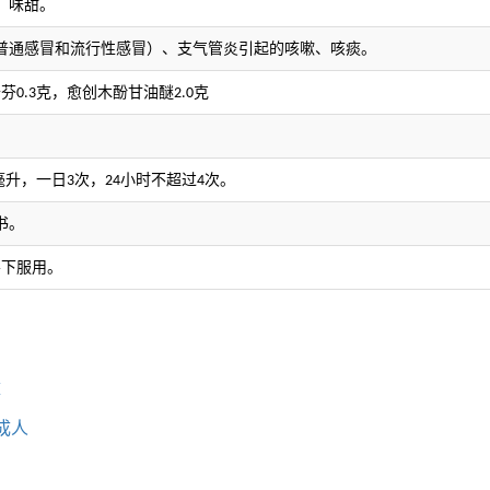
；
味甜。
普通感冒和流行性感冒）、支气管炎引起的咳嗽、咳痰。
沙芬
克，愈创木酚甘油醚
克
0.3
2.0
毫升，一日
次，
小时不超过
次。
3
24
4
书。
导下服用。
童
成人