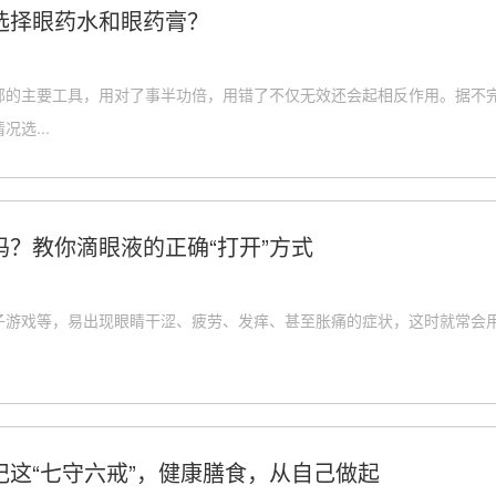
选择眼药水和眼药膏？
部的主要工具，用对了事半功倍，用错了不仅无效还会起相反作用。据不
选...
？教你滴眼液的正确“打开”方式
子游戏等，易出现眼睛干涩、疲劳、发痒、甚至胀痛的症状，这时就常会用
记这“七守六戒”，健康膳食，从自己做起