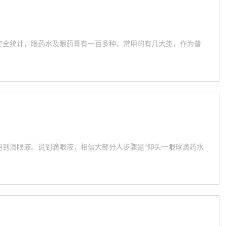
完全统计，眼药水及眼药膏有一百多种，常用的有几大类，作为普
到滴眼液。说到滴眼液，相信大部分人步骤是“仰头一眼球滴药水