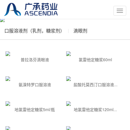
按
钮
口服溶液剂（乳剂，糖浆剂）
滴眼剂
普拉洛芬滴眼液
氯雷他定糖浆60ml
氨溴特罗口服溶液
盐酸托莫西汀口服溶液...
地氯雷他定糖浆5ml/瓶
地氯雷他定糖浆120ml...