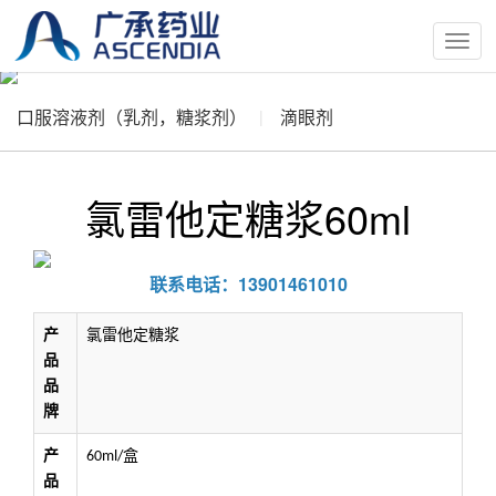
按
钮
口服溶液剂（乳剂，糖浆剂）
滴眼剂
氯雷他定糖浆60ml
联系电话：13901461010
产
氯雷他定糖浆
品
品
牌
产
盒
60ml/
品