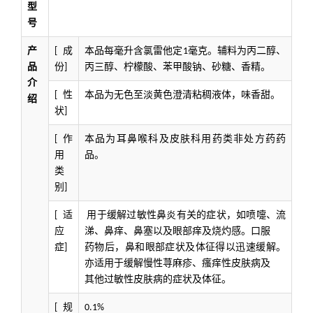
型
号
产
成
本品每毫升含氯雷他定
毫克。辅料为丙二醇、
[
1
品
份
丙三醇、柠檬酸、苯甲酸钠、砂糖、香精。
]
介
性
本品为无色至淡黄色澄清粘稠液体，味香甜。
[
绍
状
]
作
本品为耳鼻喉科及皮肤科用药类非处方药药
[
用
品。
类
别
]
适
用于缓解过敏性鼻炎有关的症状，如喷嚏、流
[
应
涕、鼻痒、鼻塞以及眼部痒及烧灼感。口服
症
药物后，鼻和眼部症状及体征得以迅速缓解。
]
亦适用于缓解慢性荨麻疹、瘙痒性皮肤病及
其他过敏性皮肤病的症状及体征。
规
[
0.1%