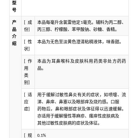
型
号
产
成
本品每毫升含氯雷他定
毫克。辅料为丙二醇、
[
1
品
份
丙三醇、柠檬酸、苯甲酸钠、砂糖、香精。
]
介
性
本品为无色至淡黄色澄清粘稠液体，味香甜。
[
绍
状
]
作
本品为耳鼻喉科及皮肤科用药类非处方药药
[
用
品。
类
别
]
适
用于缓解过敏性鼻炎有关的症状，如喷嚏、流
[
应
涕、鼻痒、鼻塞以及眼部痒及烧灼感。口服
症
药物后，鼻和眼部症状及体征得以迅速缓解。
]
亦适用于缓解慢性荨麻疹、瘙痒性皮肤病及
其他过敏性皮肤病的症状及体征。
规
[
0.1%