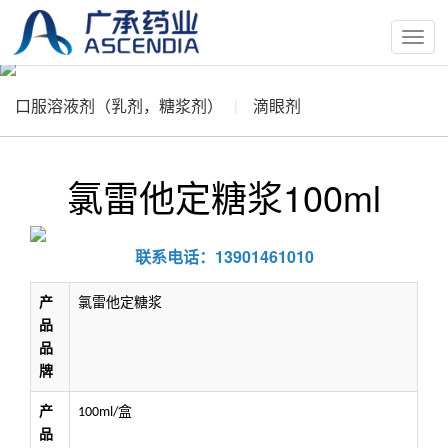
按
钮
口服溶液剂（乳剂，糖浆剂）
滴眼剂
氯雷他定糖浆100ml
联系电话：13901461010
产
氯雷他定糖浆
品
品
牌
产
盒
100ml/
品