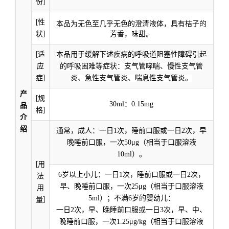
份]
本品为无色至几乎无色的澄清液体，具有桔子的
[性
芳香，味甜。
状]
[适
本品用于缓解下述疾病的呼吸道阻塞性障碍引起
应
的呼吸困难等症状：支气管哮喘、慢性支气管
症]
炎、急性支气管炎、喘息性支气管炎。
产
[规
30ml
0.15mg
：
品
格]
介
绍
1
2
通常，成人：一日
次，睡前口服或一日
次，早
50μg
晚睡前口服，一次
（相当于口服溶液
10ml
）。
[用
6
1
2
岁以上小儿：一日
次，睡前口服或一日
次，
法
25μg
早、晚睡前口服，一次
（相当于口服溶液
用
5ml
6
）；不满
岁的婴幼儿：
量]
2
3
一日
次，早、晚睡前口服或一日
次，早、中、
1.25μg/kg
晚睡前口服，一次
（相当于口服溶液