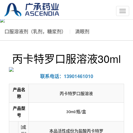
按
钮
口服溶液剂（乳剂，糖浆剂）
滴眼剂
丙卡特罗口服溶液30ml
联系电话：13901461010
产品名
丙卡特罗口服溶液
称
产品型
30ml/瓶/盒
号
[成
本品活性成份为盐酸丙卡特罗