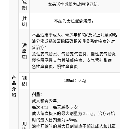
[成
本品活性成份为盐酸溴己新。
份]
[性
本品为无色澄清溶液。
状]
本品适用于成人、青少年和
6
岁及以上儿童的粘
液分泌或粘液清除障碍相关呼吸系统疾
病的对
[适
症治疗：
应
急性支气管炎、气管支气管炎、慢性支气管炎
症]
慢性阻塞性支气管肺部疾病、支气管扩张症
急性鼻窦炎、慢性鼻窦炎
产
[规
100
ml
：
0.2g
品
格]
介
绍
剂量：
成人和青少年：
每次
4
ml
，每天最多
3
次。
成人每次摄入的最大剂量为
32
mg
，治疗开始
时的最大日剂量为
48
mg
。
[用
治疗开始时的最大日剂量应不超过成人和儿童