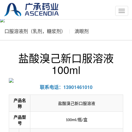
按
钮
口服溶液剂（乳剂，糖浆剂）
滴眼剂
盐酸溴己新口服溶液
100ml
联系电话：13901461010
产品名
盐酸溴己新口服溶液
称
产品型
瓶
盒
100ml/
/
号